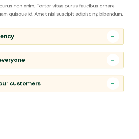
t mi proin. Nullam non nisi est sit amet. Tempor nec
or purus non enim. Tortor vitae purus faucibus ornare
uam quisque id. Amet nisl suscipit adipiscing bibendum.
gency
 everyone
 our customers