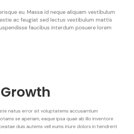
lerisque eu. Massa id neque aliquam vestibulum
estie ac feugiat sed lectus vestibulum mattis
 suspendisse faucibus interdum posuere lorem
 Growth
iste natus error sit voluptatems accusantium
otams se aperiam, eaque ipsa quae ab illo inventore
 beatae duis autems vell eums iriure dolors in hendrerit