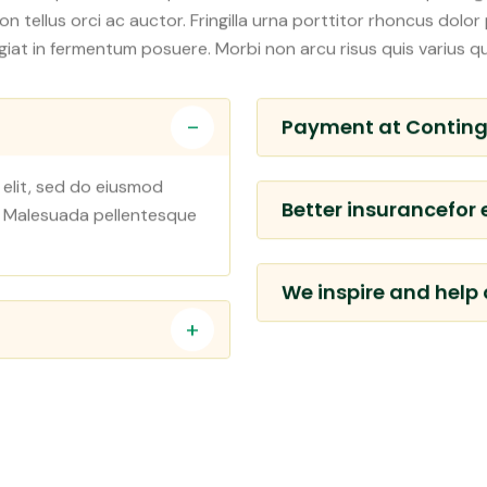
 natoque. Morbi tempus iaculis urna id. Ultrices dui sapien ege
non tellus orci ac auctor. Fringilla urna porttitor rhoncus dol
eugiat in fermentum posuere. Morbi non arcu risus quis varius q
Payment at Contin
 elit, sed do eiusmod
Better insurancefor
. Malesuada pellentesque
We inspire and help