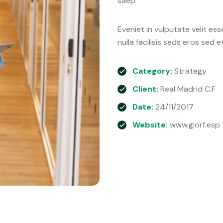
saep.
Eveniet in vulputate velit ess
nulla facilisis seds eros sed 
Category:
Strategy
Client:
Real Madrid C.F
Date:
24/11/2017
Website:
www.giorf.esp